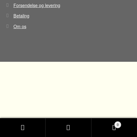
Forsendelse og levering
Betaling
Om os
0
Søg
Søg
efter: