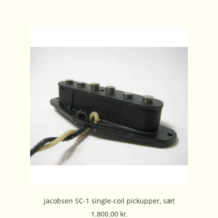
har
flere
varianter.
Mulighederne
kan
vælges
på
varesiden
jacobsen SC-1 single-coil pickupper, sæt
1.800,00
kr.