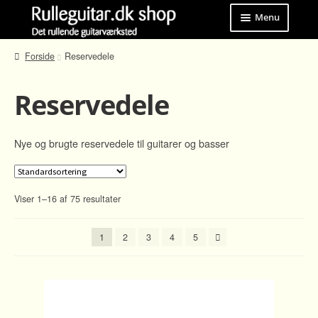
Spring
Spring
Menu
til
til
navigation
indhold
Brugt
Forside
Reservedele
Reservedele
Reservedele
Strenge
Nye og brugte reservedele til guitarer og basser
Tilbehør
Rulleguitar.dk
Viser 1–16 af 75 resultater
1
2
3
4
5