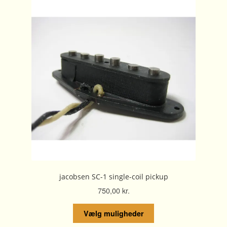
jacobsen SC-1 single-coil pickup
750,00
kr.
Dette
Vælg muligheder
vare