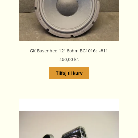
GK Basenhed 12″ 8ohm BG1016c -#11
450,00
kr.
Tilføj til kurv