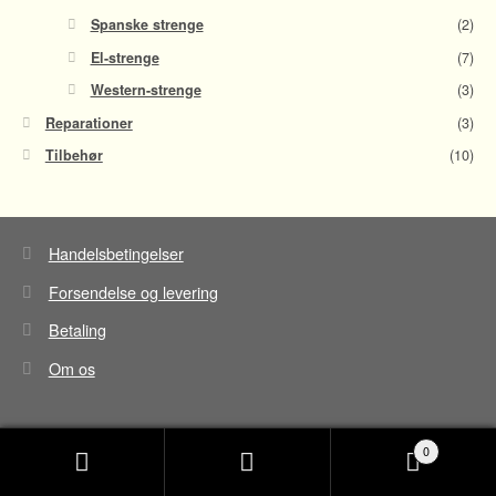
Spanske strenge
(2)
El-strenge
(7)
Western-strenge
(3)
Reparationer
(3)
Tilbehør
(10)
Handelsbetingelser
Forsendelse og levering
Betaling
Om os
0
Søg
Søg
efter: