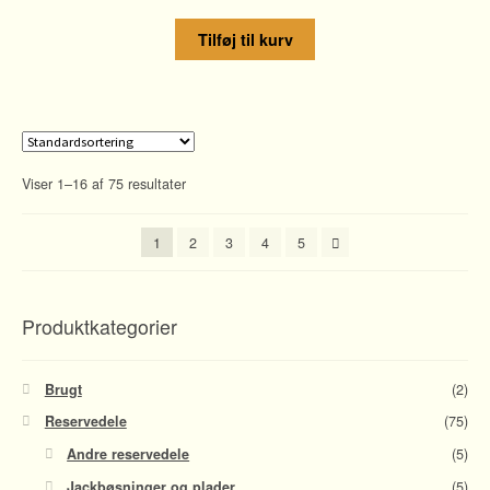
Tilføj til kurv
Viser 1–16 af 75 resultater
1
2
3
4
5
Produktkategorier
Brugt
(2)
Reservedele
(75)
Andre reservedele
(5)
Jackbøsninger og plader
(5)