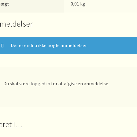
Vægt
0,01 kg
meldelser
Der er endnu ikke nogle anmeldelser.
Du skal være
logged in
for at afgive en anmeldelse.
eret i…