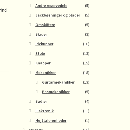
Andre reservedele
(5)
vind
Jackbøsninger og plader
(5)
Omskiftere
(5)
Skruer
(3)
Pickupper
(10)
Stole
(13)
Knapper
(15)
Mekanikker
(18)
Guitarmekanikker
(13)
Basmekanikker
(5)
Sadler
(4)
Elektronik
(11)
Højttalerenheder
(1)