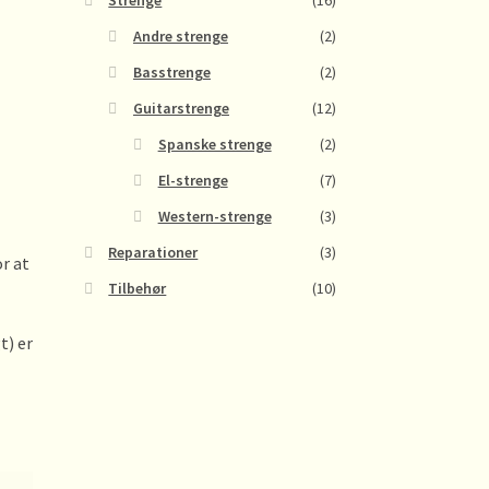
Strenge
(16)
Andre strenge
(2)
Basstrenge
(2)
Guitarstrenge
(12)
Spanske strenge
(2)
El-strenge
(7)
Western-strenge
(3)
Reparationer
(3)
r at
Tilbehør
(10)
t) er