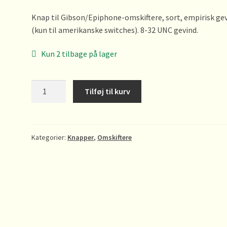
Knap til Gibson/Epiphone-omskiftere, sort, empirisk ge
(kun til amerikanske switches). 8-32 UNC gevind.
Kun 2 tilbage på lager
Knap
Tilføj til kurv
til
omskifter
KLPSE
antal
Kategorier:
Knapper
,
Omskiftere