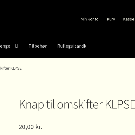
Min Konto
Kurv
Kasse
renge
Tilbehør
Rulleguitar.dk
kifter KLPSE
Knap til omskifter KLPS
20,00
kr.